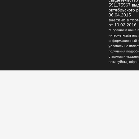
свидетельство
591175567 вы
октябрьского р
06.04.2015
внесено в тор
от 10.02.2016
*Обращаем ваше вн
интернет-сайт нос
информационный ха
условиях не являе
получения подробн
стоимости указанны
пожалуйста, обращ