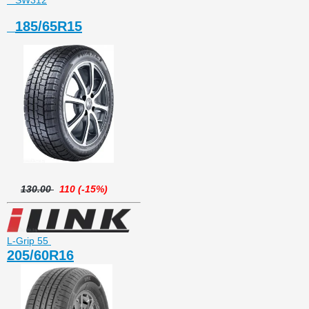
SW312
185/65R15
130.00
110 (-15%)
L-Grip 55
205/60R16