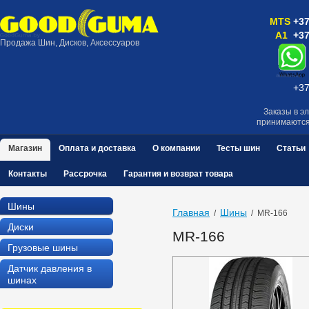
MTS
+37
A1
+37
Продажа Шин, Дисков, Аксессуаров
+37
Заказы в э
принимаютс
Магазин
Оплата и доставка
О компании
Тесты шин
Статьи
Контакты
Рассрочка
Гарантия и возврат товара
Шины
Главная
Шины
  /  
  /  MR-166
Диски
MR-166
Грузовые шины
Датчик давления в
шинах