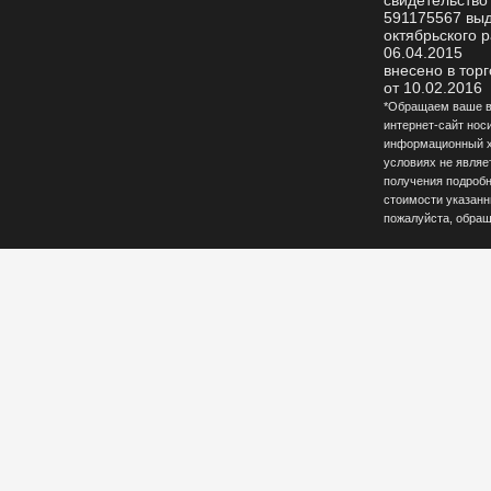
свидетельство
591175567 вы
октябрьского р
06.04.2015
внесено в тор
от 10.02.2016
*Обращаем ваше вн
интернет-сайт нос
информационный ха
условиях не являе
получения подробн
стоимости указанны
пожалуйста, обращ