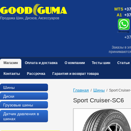
MTS
+37
A1
+37
Продажа Шин, Дисков, Аксессуаров
+37
Заказы в э
принимаютс
Магазин
Оплата и доставка
О компании
Тесты шин
Статьи
Контакты
Рассрочка
Гарантия и возврат товара
Шины
Главная
Шины
  /  
  /  Sport Cruise
Диски
Sport Cruiser-SC6
Грузовые шины
Датчик давления в
шинах