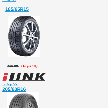
SW312
185/65R15
130.00
110 (-15%)
L-Grip 55
205/60R16