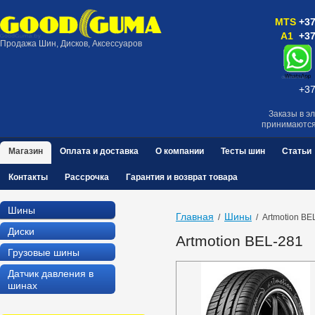
MTS
+37
A1
+37
Продажа Шин, Дисков, Аксессуаров
+37
Заказы в э
принимаютс
Магазин
Оплата и доставка
О компании
Тесты шин
Статьи
Контакты
Рассрочка
Гарантия и возврат товара
Шины
Главная
Шины
  /  
  /  Artmotion B
Диски
Artmotion BEL-281
Грузовые шины
Датчик давления в
шинах