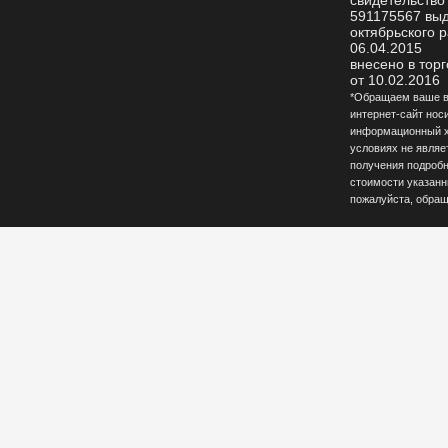
свидетельство
591175567 вы
октябрьского р
06.04.2015
внесено в тор
от 10.02.2016
*Обращаем ваше вн
интернет-сайт нос
информационный ха
условиях не являе
получения подробн
стоимости указанны
пожалуйста, обращ