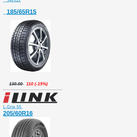
SW312
185/65R15
130.00
110 (-15%)
L-Grip 55
205/60R16