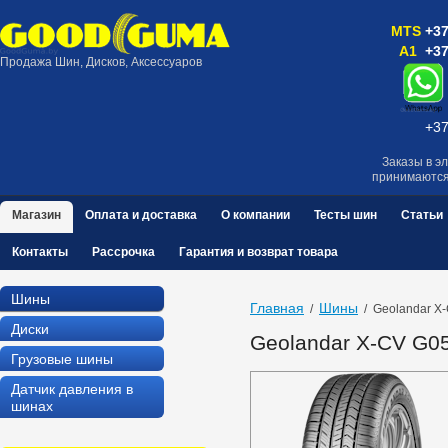
MTS
+37
A1
+37
Продажа Шин, Дисков, Аксессуаров
+37
Заказы в э
принимаютс
Магазин
Оплата и доставка
О компании
Тесты шин
Статьи
Контакты
Рассрочка
Гарантия и возврат товара
Шины
Главная
Шины
  /  
  /  Geolandar 
Диски
Geolandar X-CV G0
Грузовые шины
Датчик давления в
шинах