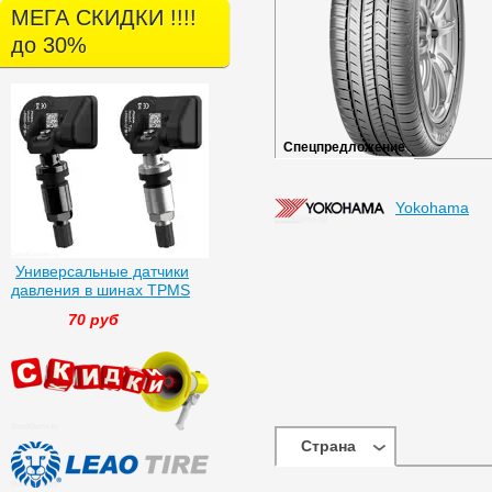
МЕГА СКИДКИ !!!!
до 30%
Спецпредложение
Yokohama
Универсальные датчики
давления в шинах TPMS
70 руб
Страна