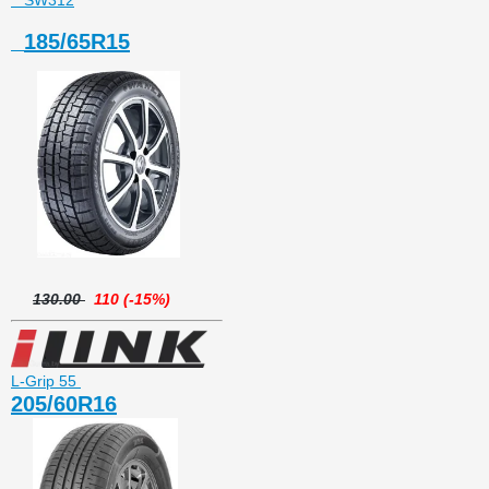
SW312
185/65R15
130.00
110 (-15%)
L-Grip 55
205/60R16