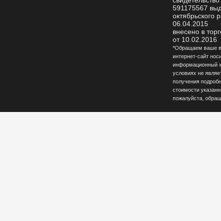
свидетельство
591175567 вы
октябрьского р
06.04.2015
внесено в тор
от 10.02.2016
*Обращаем ваше вн
интернет-сайт нос
информационный ха
условиях не являе
получения подробн
стоимости указанны
пожалуйста, обращ