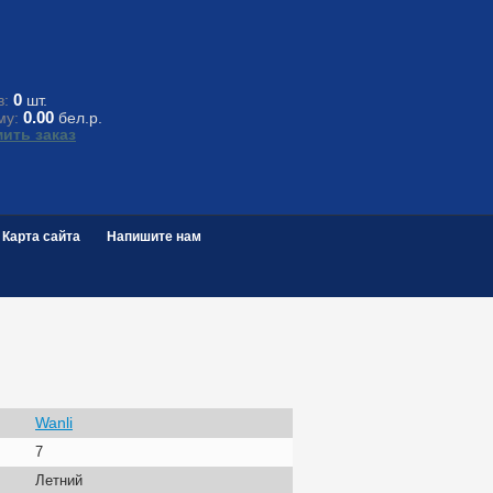
0
в:
шт.
0.00
му:
бел.р.
ить заказ
Карта сайта
Напишите нам
Wanli
7
Летний