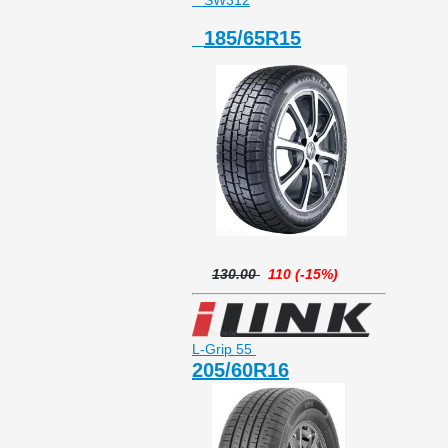
SW312
185/65R15
130.00
110 (-15%)
L-Grip 55
205/60R16