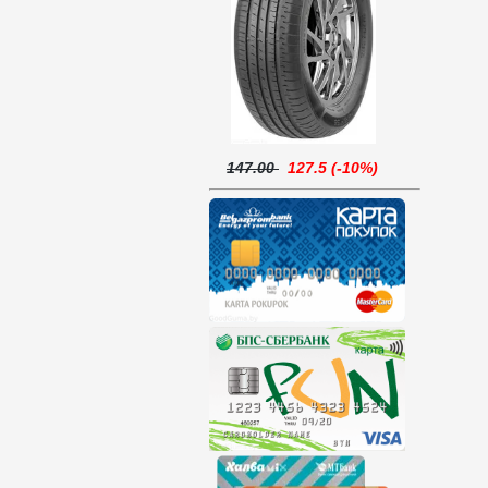
147.00
127.5 (-10%)