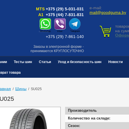
e-mail:
MTS
+375 (29) 5-031-031
mail@goodguma.by
A1
+375 (44) 7-831-831
товаро
на сум
Оформ
+375 (29) 7-861-140
Заказы в электронной форме -
принимаются КРУГЛОСУТОЧНО
ании
Тесты шин
Статьи
Уход и безопасность шин
Новости
зврат товара
авная
Шины
  /  
  /  SU025
U025
Производитель
Количество на складе:
Сезон: