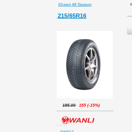
iGreen All Season
215/65R16
185.00
155 (-15%)