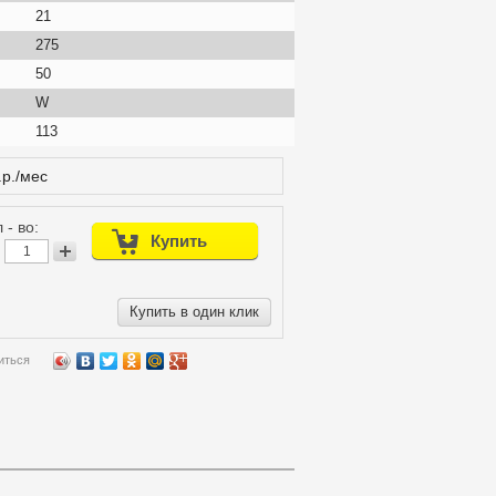
21
275
50
W
113
.р./мес
 - во:
Купить в один клик
иться